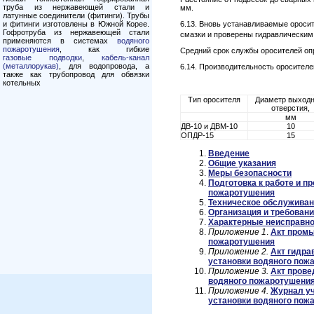
труба из нержавеющей стали и
мм.
латунные соединители (фитинги). Трубы
и фитинги изготовлены в Южной Корее.
6.13. Вновь устанавливаемые орос
Гофротруба из нержавеющей стали
смазки и проверены гидравлическим 
применяются в системах
водяного
пожаротушения
, как гибкие
Средний срок службы оросителей опр
газовые подводки
,
кабель-канал
(металлорукав)
, для водопровода, а
6.14. Производительность оросителе
также как трубопровод для обвязки
котельных
Тип оросителя
Диаметр выходн
отверстия,
мм
ДВ-10 и ДВМ-10
10
ОПДР-15
15
Введение
Общие указания
Меры безопасности
Подготовка к работе и п
пожаротушения
Техническое обслуживан
Организация и требован
Характерные неисправно
Приложение
1
.
Акт промы
пожаротушения
Приложение 2.
Акт гидра
установки водяного пож
Приложение 3.
Акт прове
водяного пожаротушени
Приложение 4.
Журнал уч
установки водяного пож