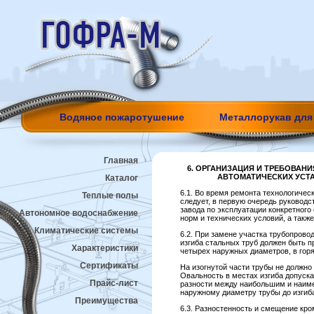
Водяное пожаротушение
Металлорукав для
Главная
6. ОРГАНИЗАЦИЯ И ТРЕБОВАН
АВТОМАТИЧЕСКИХ УСТ
Каталог
6.1. Во время ремонта технологиче
Теплые полы
следует, в первую очередь руководс
завода по эксплуатации конкретног
Автономное водоснабжение
норм и технических условий, а такж
Климатические системы
6.2. При замене участка трубопрово
изгиба стальных труб должен быть п
Характеристики
четырех наружных диаметров, в гор
Сертификаты
На изогнутой части трубы не должно
Овальность в местах изгиба допуск
Прайс-лист
разности между наибольшим и наим
наружному диаметру трубы до изгиба
Преимущества
6.3. Разностенность и смещение кро