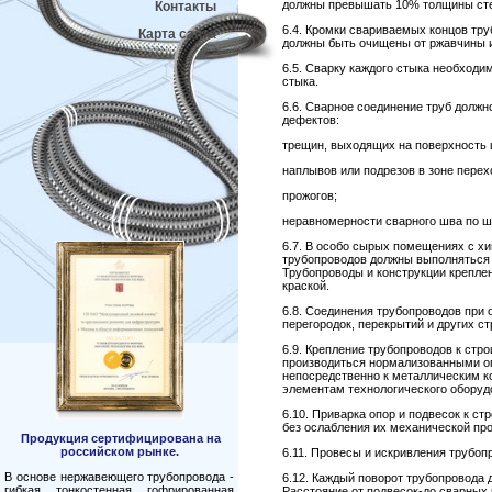
должны превышать 10% толщины стен
Контакты
6.4. Кромки свариваемых концов тру
Карта сайта
должны быть очищены от ржавчины и
6.5. Сварку каждого стыка необходи
стыка.
6.6. Сварное соединение труб долж
дефектов:
трещин, выходящих на поверхность ш
наплывов или подрезов в зоне перех
прожогов;
неравномерности сварного шва по ши
6.7. В особо сырых помещениях с хи
трубопроводов должны выполняться 
Трубопроводы и конструкции крепле
краской.
6.8. Соединения трубопроводов при 
перегородок, перекрытий и других с
6.9. Крепление трубопроводов к стр
производиться нормализованными о
непосредственно к металлическим ко
элементам технологического оборуд
6.10. Приварка опор и подвесок к с
без ослабления их механической про
Продукция сертифицирована на
российском рынке.
6.11. Провесы и искривления трубоп
В основе нержавеющего трубопровода -
6.12. Каждый поворот трубопровода 
гибкая тонкостенная гофрированная
Расстояние от подвесок-до сварных 